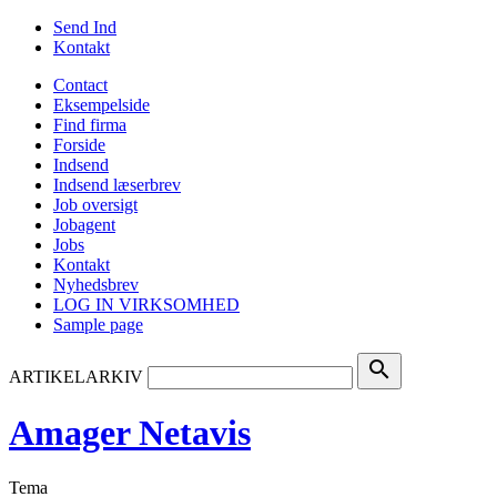
Send Ind
Kontakt
Contact
Eksempelside
Find firma
Forside
Indsend
Indsend læserbrev
Job oversigt
Jobagent
Jobs
Kontakt
Nyhedsbrev
LOG IN VIRKSOMHED
Sample page
search
ARTIKELARKIV
Amager Netavis
Tema