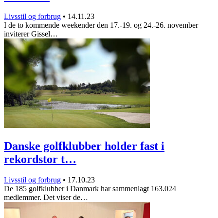
Livsstil og forbrug
•
14.11.23
I de to kommende weekender den 17.-19. og 24.-26. november
inviterer Gissel…
Danske golfklubber holder fast i
rekordstor t…
Livsstil og forbrug
•
17.10.23
De 185 golfklubber i Danmark har sammenlagt 163.024
medlemmer. Det viser de…