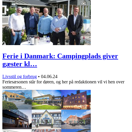
Ferie i Danmark: Campingplads giver
gæster kl…
Livsstil og forbrug
•
04.06.24
Feriesæsonen står for døren, og her på redaktionen vil vi hen over
sommeren…