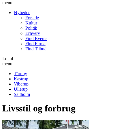
menu
Nyheder
Forside
Kultur
Politik
Erhverv
Find Events
Find Firma
Find Tilbud
Lokal
menu
Tårnby
Kastrup
Viberup
Ullerup
Saltholm
Livsstil og forbrug