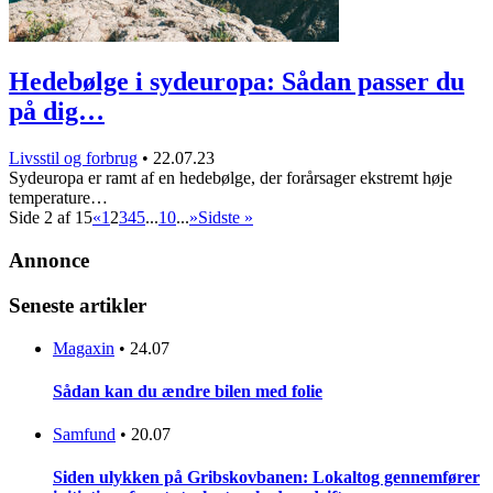
Hedebølge i sydeuropa: Sådan passer du
på dig…
Livsstil og forbrug
•
22.07.23
Sydeuropa er ramt af en hedebølge, der forårsager ekstremt høje
temperature…
Side 2 af 15
«
1
2
3
4
5
...
10
...
»
Sidste »
Annonce
Seneste artikler
Magaxin
•
24.07
Sådan kan du ændre bilen med folie
Samfund
•
20.07
Siden ulykken på Gribskovbanen: Lokaltog gennemfører