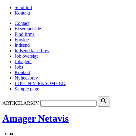
Send Ind
Kontakt
Contact
Eksempelside
Find firma
Forside
Indsend
Indsend læserbrev
Job oversigt
Jobagent
Jobs
Kontakt
Nyhedsbrev
LOG IN VIRKSOMHED
Sample page
search
ARTIKELARKIV
Amager Netavis
Tema