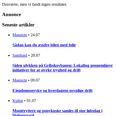
Desværre, men vi fandt ingen resultater.
Annonce
Seneste artikler
Magaxin
•
24.07
Sådan kan du ændre bilen med folie
Samfund
•
20.07
Siden ulykken på Gribskovbanen: Lokaltog gennemfører
initiativer for at styrke tryghed og drift
Magaxin
•
09.07
Ejendomsservice og hverdagens usynlige drift
Kultur
•
01.07
Montéryttere og ponykuske samles til stor løbsdag i
Holmegaard