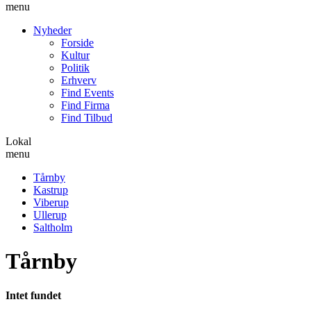
menu
Nyheder
Forside
Kultur
Politik
Erhverv
Find Events
Find Firma
Find Tilbud
Lokal
menu
Tårnby
Kastrup
Viberup
Ullerup
Saltholm
Tårnby
Intet fundet