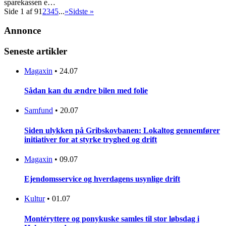
sparekassen e…
Side 1 af 9
1
2
3
4
5
...
»
Sidste »
Annonce
Seneste artikler
Magaxin
•
24.07
Sådan kan du ændre bilen med folie
Samfund
•
20.07
Siden ulykken på Gribskovbanen: Lokaltog gennemfører
initiativer for at styrke tryghed og drift
Magaxin
•
09.07
Ejendomsservice og hverdagens usynlige drift
Kultur
•
01.07
Montéryttere og ponykuske samles til stor løbsdag i