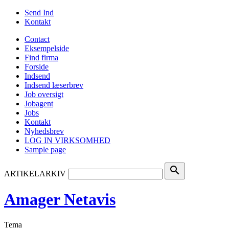
Send Ind
Kontakt
Contact
Eksempelside
Find firma
Forside
Indsend
Indsend læserbrev
Job oversigt
Jobagent
Jobs
Kontakt
Nyhedsbrev
LOG IN VIRKSOMHED
Sample page
search
ARTIKELARKIV
Amager Netavis
Tema