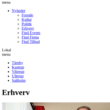
menu
Nyheder
Forside
Kultur
Politik
Erhverv
Find Events
Find Firma
Find Tilbud
Lokal
menu
Tårnby
Kastrup
Viberup
Ullerup
Saltholm
Erhverv