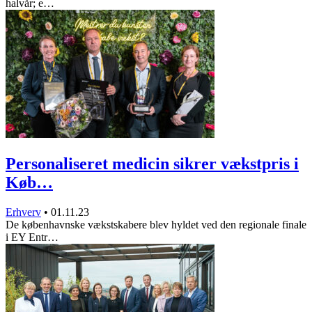
halvår; e…
Personaliseret medicin sikrer vækstpris i
Køb…
Erhverv
•
01.11.23
De københavnske vækstskabere blev hyldet ved den regionale finale
i EY Entr…