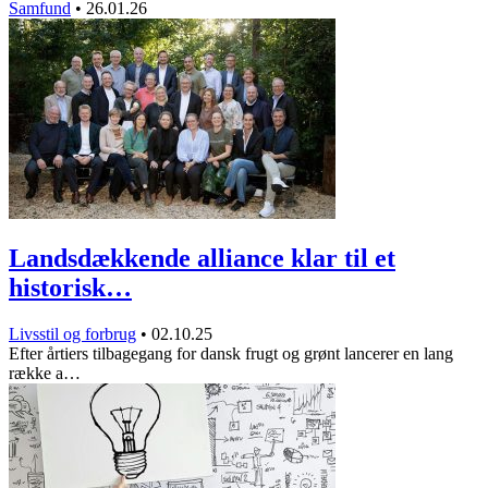
Samfund
•
26.01.26
Landsdækkende alliance klar til et
historisk…
Livsstil og forbrug
•
02.10.25
Efter årtiers tilbagegang for dansk frugt og grønt lancerer en lang
række a…