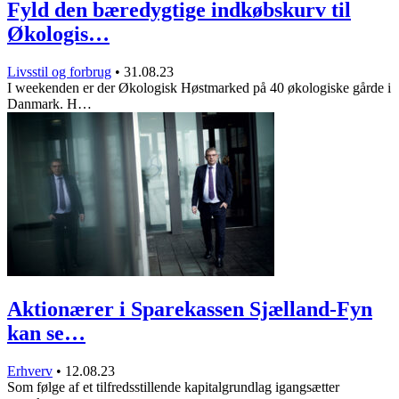
Fyld den bæredygtige indkøbskurv til
Økologis…
Livsstil og forbrug
•
31.08.23
I weekenden er der Økologisk Høstmarked på 40 økologiske gårde i
Danmark. H…
Aktionærer i Sparekassen Sjælland-Fyn
kan se…
Erhverv
•
12.08.23
Som følge af et tilfredsstillende kapitalgrundlag igangsætter