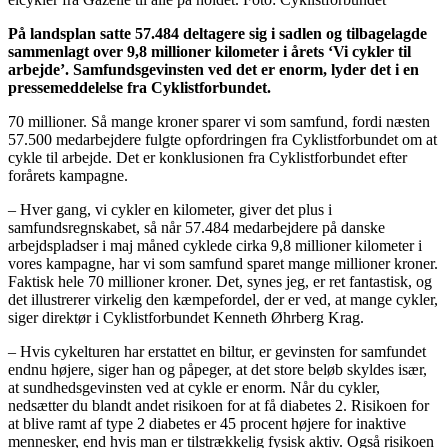
På landsplan satte 57.484 deltagere sig i sadlen og tilbagelagde
sammenlagt over 9,8 millioner kilometer i årets ‘Vi cykler til
arbejde’. Samfundsgevinsten ved det er enorm, lyder det i en
pressemeddelelse fra Cyklistforbundet.
70 millioner. Så mange kroner sparer vi som samfund, fordi næsten
57.500 medarbejdere fulgte opfordringen fra Cyklistforbundet om at
cykle til arbejde. Det er konklusionen fra Cyklistforbundet efter
forårets kampagne.
– Hver gang, vi cykler en kilometer, giver det plus i
samfundsregnskabet, så når 57.484 medarbejdere på danske
arbejdspladser i maj måned cyklede cirka 9,8 millioner kilometer i
vores kampagne, har vi som samfund sparet mange millioner kroner.
Faktisk hele 70 millioner kroner. Det, synes jeg, er ret fantastisk, og
det illustrerer virkelig den kæmpefordel, der er ved, at mange cykler,
siger direktør i Cyklistforbundet Kenneth Øhrberg Krag.
– Hvis cykelturen har erstattet en biltur, er gevinsten for samfundet
endnu højere, siger han og påpeger, at det store beløb skyldes især,
at sundhedsgevinsten ved at cykle er enorm. Når du cykler,
nedsætter du blandt andet risikoen for at få diabetes 2. Risikoen for
at blive ramt af type 2 diabetes er 45 procent højere for inaktive
mennesker, end hvis man er tilstrækkelig fysisk aktiv. Også risikoen