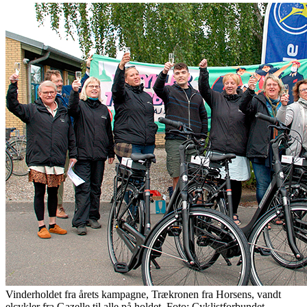
Vinderholdet fra årets kampagne, Trækronen fra Horsens, vandt
elcykler fra Gazelle til alle på holdet. Foto: Cyklistforbundet