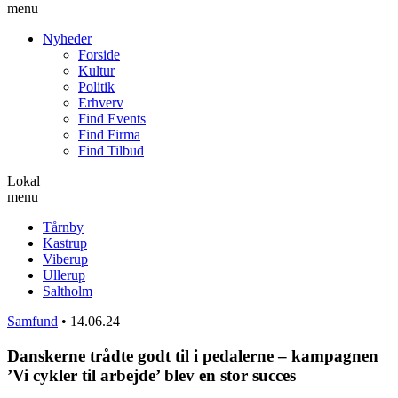
menu
Nyheder
Forside
Kultur
Politik
Erhverv
Find Events
Find Firma
Find Tilbud
Lokal
menu
Tårnby
Kastrup
Viberup
Ullerup
Saltholm
Samfund
•
14.06.24
Danskerne trådte godt til i pedalerne – kampagnen
’Vi cykler til arbejde’ blev en stor succes