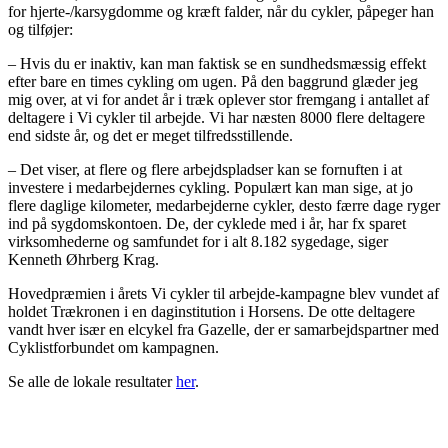
for hjerte-/karsygdomme og kræft falder, når du cykler, påpeger han
og tilføjer:
– Hvis du er inaktiv, kan man faktisk se en sundhedsmæssig effekt
efter bare en times cykling om ugen. På den baggrund glæder jeg
mig over, at vi for andet år i træk oplever stor fremgang i antallet af
deltagere i Vi cykler til arbejde. Vi har næsten 8000 flere deltagere
end sidste år, og det er meget tilfredsstillende.
– Det viser, at flere og flere arbejdspladser kan se fornuften i at
investere i medarbejdernes cykling. Populært kan man sige, at jo
flere daglige kilometer, medarbejderne cykler, desto færre dage ryger
ind på sygdomskontoen. De, der cyklede med i år, har fx sparet
virksomhederne og samfundet for i alt 8.182 sygedage, siger
Kenneth Øhrberg Krag.
Hovedpræmien i årets Vi cykler til arbejde-kampagne blev vundet af
holdet Trækronen i en daginstitution i Horsens. De otte deltagere
vandt hver især en elcykel fra Gazelle, der er samarbejdspartner med
Cyklistforbundet om kampagnen.
Se alle de lokale resultater
her
.