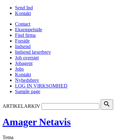
Send Ind
Kontakt
Contact
Eksempelside
Find firma
Forside
Indsend
Indsend læserbrev
Job oversigt
Jobagent
Jobs
Kontakt
Nyhedsbrev
LOG IN VIRKSOMHED
Sample page
search
ARTIKELARKIV
Amager Netavis
Tema