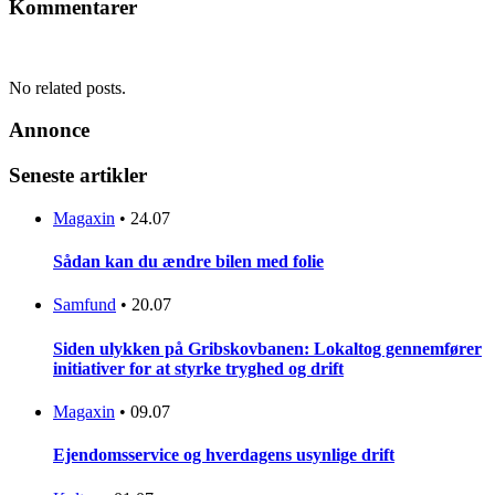
Kommentarer
No related posts.
Annonce
Seneste artikler
Magaxin
•
24.07
Sådan kan du ændre bilen med folie
Samfund
•
20.07
Siden ulykken på Gribskovbanen: Lokaltog gennemfører
initiativer for at styrke tryghed og drift
Magaxin
•
09.07
Ejendomsservice og hverdagens usynlige drift