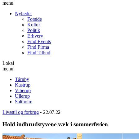
menu
Nyheder
Forside
Kultur
Politik
Erhverv
Find Events
Find Firma
Find Tilbud
Lokal
menu
Tårnby
Kastrup
Viberup
Ullerup
Saltholm
Livsstil og forbrug
•
22.07.22
Hold indbrudstyvene væk i sommerferien