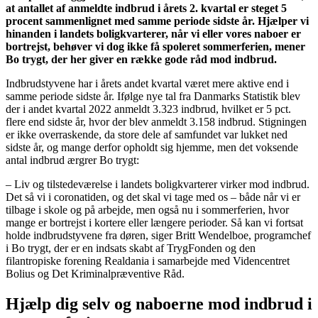
at antallet af anmeldte indbrud i årets 2. kvartal er steget 5
procent sammenlignet med samme periode sidste år. Hjælper vi
hinanden i landets boligkvarterer, når vi eller vores naboer er
bortrejst, behøver vi dog ikke få spoleret sommerferien, mener
Bo trygt, der her giver en række gode råd mod indbrud.
Indbrudstyvene har i årets andet kvartal været mere aktive end i
samme periode sidste år. Ifølge nye tal fra Danmarks Statistik blev
der i andet kvartal 2022 anmeldt 3.323 indbrud, hvilket er 5 pct.
flere end sidste år, hvor der blev anmeldt 3.158 indbrud. Stigningen
er ikke overraskende, da store dele af samfundet var lukket ned
sidste år, og mange derfor opholdt sig hjemme, men det voksende
antal indbrud ærgrer Bo trygt:
– Liv og tilstedeværelse i landets boligkvarterer virker mod indbrud.
Det så vi i coronatiden, og det skal vi tage med os – både når vi er
tilbage i skole og på arbejde, men også nu i sommerferien, hvor
mange er bortrejst i kortere eller længere perioder. Så kan vi fortsat
holde indbrudstyvene fra døren, siger Britt Wendelboe, programchef
i Bo trygt, der er en indsats skabt af TrygFonden og den
filantropiske forening Realdania i samarbejde med Videncentret
Bolius og Det Kriminalpræventive Råd.
Hjælp dig selv og naboerne mod indbrud i