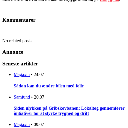
Kommentarer
No related posts.
Annonce
Seneste artikler
Magaxin
•
24.07
Sådan kan du ændre bilen med folie
Samfund
•
20.07
Siden ulykken på Gribskovbanen: Lokaltog gennemfører
initiativer for at styrke tryghed og drift
Magaxin
•
09.07