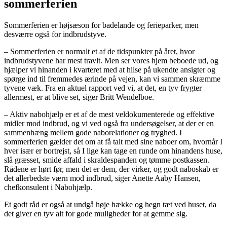
sommerferien
Sommerferien er højsæson for badelande og ferieparker, men
desværre også for indbrudstyve.
– Sommerferien er normalt et af de tidspunkter på året, hvor
indbrudstyvene har mest travlt. Men ser vores hjem beboede ud, og
hjælper vi hinanden i kvarteret med at hilse på ukendte ansigter og
spørge ind til fremmedes ærinde på vejen, kan vi sammen skræmme
tyvene væk. Fra en aktuel rapport ved vi, at det, en tyv frygter
allermest, er at blive set, siger Britt Wendelboe.
– Aktiv nabohjælp er et af de mest veldokumenterede og effektive
midler mod indbrud, og vi ved også fra undersøgelser, at der er en
sammenhæng mellem gode naborelationer og tryghed. I
sommerferien gælder det om at få talt med sine naboer om, hvornår I
hver især er bortrejst, så I lige kan tage en runde om hinandens huse,
slå græsset, smide affald i skraldespanden og tømme postkassen.
Rådene er hørt før, men det er dem, der virker, og godt naboskab er
det allerbedste værn mod indbrud, siger Anette Aaby Hansen,
chefkonsulent i Nabohjælp.
Et godt råd er også at undgå høje hække og hegn tæt ved huset, da
det giver en tyv alt for gode muligheder for at gemme sig.