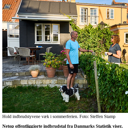
Hold indbrudstyvene væk i sommerferien. Foto: Steffen Stamp
Netop offentliggjorte indbrudstal fra Danmarks Statistik viser,