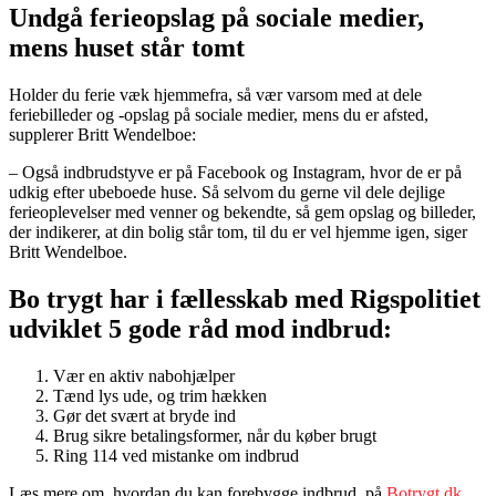
Undgå ferieopslag på sociale medier,
mens huset står tomt
Holder du ferie væk hjemmefra, så vær varsom med at dele
feriebilleder og -opslag på sociale medier, mens du er afsted,
supplerer Britt Wendelboe:
– Også indbrudstyve er på Facebook og Instagram, hvor de er på
udkig efter ubeboede huse. Så selvom du gerne vil dele dejlige
ferieoplevelser med venner og bekendte, så gem opslag og billeder,
der indikerer, at din bolig står tom, til du er vel hjemme igen, siger
Britt Wendelboe.
Bo trygt har i fællesskab med Rigspolitiet
udviklet 5 gode råd mod indbrud:
Vær en aktiv nabohjælper
Tænd lys ude, og trim hækken
Gør det svært at bryde ind
Brug sikre betalingsformer, når du køber brugt
Ring 114 ved mistanke om indbrud
Læs mere om, hvordan du kan forebygge indbrud, på
Botrygt.dk
.