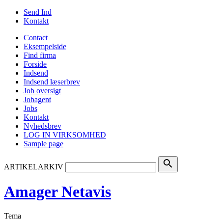
Send Ind
Kontakt
Contact
Eksempelside
Find firma
Forside
Indsend
Indsend læserbrev
Job oversigt
Jobagent
Jobs
Kontakt
Nyhedsbrev
LOG IN VIRKSOMHED
Sample page
search
ARTIKELARKIV
Amager Netavis
Tema