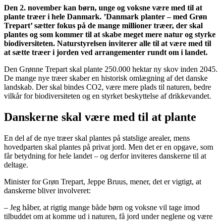
Den 2. november kan børn, unge og voksne være med til at
plante træer i hele Danmark. ’Danmark planter – med Grøn
Trepart’ sætter fokus på de mange millioner træer, der skal
plantes og som kommer til at skabe meget mere natur og styrke
biodiversiteten. Naturstyrelsen inviterer alle til at være med til
at sætte træer i jorden ved arrangementer rundt om i landet.
Den Grønne Trepart skal plante 250.000 hektar ny skov inden 2045.
De mange nye træer skaber en historisk omlægning af det danske
landskab. Der skal bindes CO2, være mere plads til naturen, bedre
vilkår for biodiversiteten og en styrket beskyttelse af drikkevandet.
Danskerne skal være med til at plante
En del af de nye træer skal plantes på statslige arealer, mens
hovedparten skal plantes på privat jord. Men det er en opgave, som
får betydning for hele landet – og derfor inviteres danskerne til at
deltage.
Minister for Grøn Trepart, Jeppe Bruus, mener, det er vigtigt, at
danskerne bliver involveret:
– Jeg håber, at rigtig mange både børn og voksne vil tage imod
tilbuddet om at komme ud i naturen, få jord under neglene og være