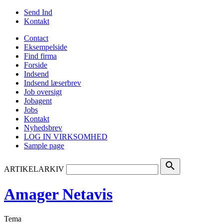
Send Ind
Kontakt
Contact
Eksempelside
Find firma
Forside
Indsend
Indsend læserbrev
Job oversigt
Jobagent
Jobs
Kontakt
Nyhedsbrev
LOG IN VIRKSOMHED
Sample page
search
ARTIKELARKIV
Amager Netavis
Tema