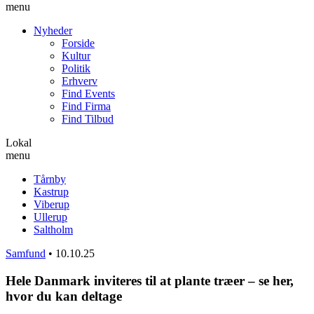
menu
Nyheder
Forside
Kultur
Politik
Erhverv
Find Events
Find Firma
Find Tilbud
Lokal
menu
Tårnby
Kastrup
Viberup
Ullerup
Saltholm
Samfund
•
10.10.25
Hele Danmark inviteres til at plante træer – se her,
hvor du kan deltage