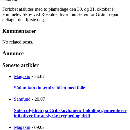
Forløbet afsluttes med to plantedage den 30. og 31. oktober i
Himmelev Skov ved Roskilde, hvor ministeren for Grøn Trepart
deltager den første dag.
Kommentarer
No related posts.
Annonce
Seneste artikler
Magaxin
•
24.07
Sådan kan du ændre bilen med folie
Samfund
•
20.07
Siden ulykken på Gribskovbanen: Lokaltog gennemfører
initiativer for at styrke tryghed og drift
Magaxin
•
09.07