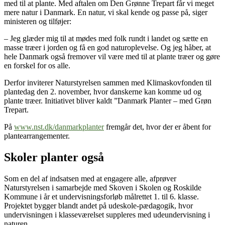
med til at plante. Med aftalen om Den Grønne Trepart får vi meget
mere natur i Danmark. En natur, vi skal kende og passe på, siger
ministeren og tilføjer:
– Jeg glæder mig til at mødes med folk rundt i landet og sætte en
masse træer i jorden og få en god naturoplevelse. Og jeg håber, at
hele Danmark også fremover vil være med til at plante træer og gøre
en forskel for os alle.
Derfor inviterer Naturstyrelsen sammen med Klimaskovfonden til
plantedag den 2. november, hvor danskerne kan komme ud og
plante træer. Initiativet bliver kaldt ”Danmark Planter – med Grøn
Trepart.
På
www.nst.dk/danmarkplanter
fremgår det, hvor der er åbent for
plantearrangementer.
Skoler planter også
Som en del af indsatsen med at engagere alle, afprøver
Naturstyrelsen i samarbejde med Skoven i Skolen og Roskilde
Kommune i år et undervisningsforløb målrettet 1. til 6. klasse.
Projektet bygger blandt andet på udeskole-pædagogik, hvor
undervisningen i klasseværelset suppleres med udeundervisning i
naturen.